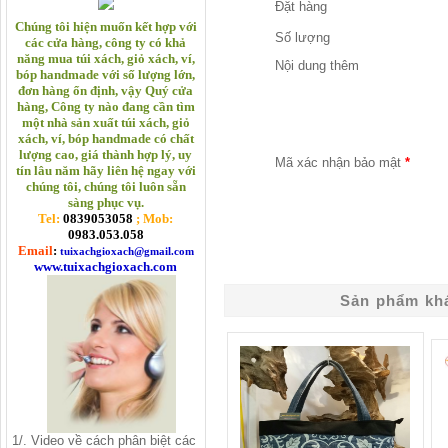
Đặt hàng
Chúng tôi hiện muốn kết hợp với
Số lượng
các cửa hàng, công ty có khả
năng mua túi xách, giỏ xách, ví,
Nội dung thêm
bóp handmade với số lượng lớn,
đơn hàng ổn định, vậy Quý cửa
hàng, Công ty nào đang cần tìm
một nhà sản xuất túi xách, giỏ
xách, ví, bóp handmade
có chất
lượng cao, giá thành hợp lý, uy
Mã xác nhận bảo mật
*
tín lâu năm hãy liên hệ ngay với
chúng tôi, chúng tôi luôn sẵn
sàng phục vụ.
Tel:
0839053058
; Mob:
0983.053.058
Email
:
tuixachgioxach@gmail.com
www.tuixachgioxach.com
Sản phẩm khá
1/. Video về cách phân biệt các