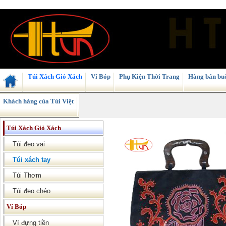
Túi Xách Giỏ Xách
Ví Bóp
Phụ Kiện Thời Trang
Hàng bán buô
Khách hàng của Túi Việt
Túi Xách Giỏ Xách
Túi đeo vai
Túi xách tay
Túi Thơm
Túi đeo chéo
Ví Bóp
Ví đựng tiền