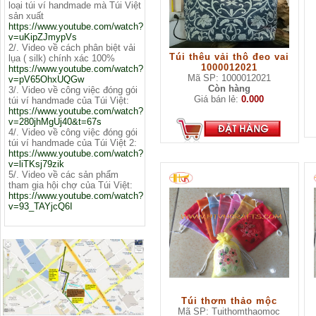
loại túi ví handmade mà Túi Việt
sản xuất
https://www.youtube.com/watch?
v=uKipZJmypVs
2/. Video về cách phân biệt vải
Túi thêu vải thô đeo vai
lụa ( silk) chính xác 100%
1000012021
https://www.youtube.com/watch?
Mã SP: 1000012021
v=pV65OhxUQGw
Còn hàng
3/. Video về công việc đóng gói
Giá bán lẻ:
0.000
túi ví handmade của Túi Việt:
https://www.youtube.com/watch?
v=280jhMgUj40&t=67s
4/. Video về công việc đóng gói
túi ví handmade của Túi Việt 2:
https://www.youtube.com/watch?
v=liTKsj79zik
5/. Video về các sản phẩm
tham gia hội chợ của Túi Việt:
https://www.youtube.com/watch?
v=93_TAYjcQ6I
Túi thơm thảo mộc
Mã SP: Tuithomthaomoc