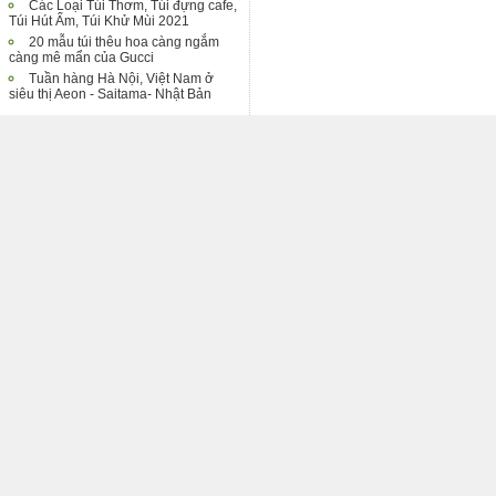
Các Loại Túi Thơm, Túi đựng cafe,
Túi Hút Ẩm, Túi Khử Mùi 2021
20 mẫu túi thêu hoa càng ngắm
càng mê mẩn của Gucci
Tuần hàng Hà Nội, Việt Nam ở
siêu thị Aeon - Saitama- Nhật Bản