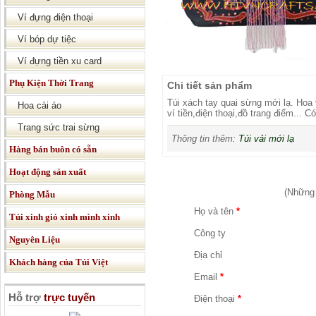
Ví đựng điện thoại
Ví bóp dự tiệc
Ví đựng tiền xu card
Phụ Kiện Thời Trang
Chi tiết sản phẩm
Túi xách tay quai sừng mới lạ. Hoa
Hoa cài áo
ví tiền,điện thoại,đồ trang điểm... 
Trang sức trai sừng
Thông tin thêm:
Túi vải mới lạ
Hàng bán buôn có sẵn
Hoạt động sản xuất
(Những
Phòng Mẫu
Họ và tên
*
Túi xinh giỏ xinh mình xinh
Công ty
Nguyên Liệu
Địa chỉ
Khách hàng của Túi Việt
Email
*
Hỗ trợ
trực tuyến
Điện thoại
*